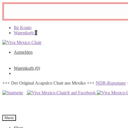
AKTION:
10% Rabatt ab einem Kauf von zwei Original A
Zur
Zum
Ihr Konto
Navigation
Inhalt
Warenkorb
0
springen
springen
Anmelden
Warenkorb
(0)
+++ Der Original Acapulco Chair aus Mexiko +++
NDR-Reportage
Menü
Shop