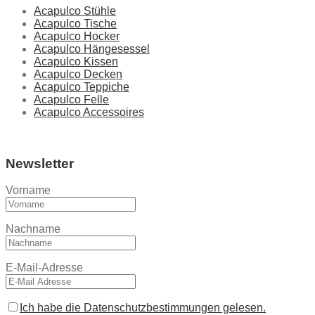
Acapulco Stühle
Acapulco Tische
Acapulco Hocker
Acapulco Hängesessel
Acapulco Kissen
Acapulco Decken
Acapulco Teppiche
Acapulco Felle
Acapulco Accessoires
Newsletter
Vorname
Nachname
E-Mail-Adresse
Ich habe die Datenschutzbestimmungen gelesen.