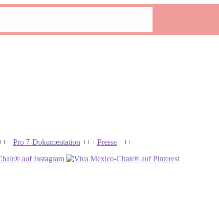
capulco Chairs!
CODE:
TWOISACROWD
+++
Pro 7-Dokumentation
+++
Presse
+++