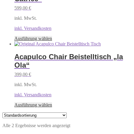
599,00
€
inkl. MwSt.
inkl. Versandkosten
Dieses
Ausführung wählen
Produkt
weist
mehrere
Acapulco Chair Beistelltisch „la
Varianten
Ola“
auf.
Die
399,00
€
Optionen
können
inkl. MwSt.
auf
der
inkl. Versandkosten
Produktseite
gewählt
Dieses
Ausführung wählen
werden
Produkt
weist
mehrere
Alle 2 Ergebnisse werden angezeigt
Varianten
auf.