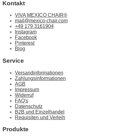
Kontakt
Die
Optionen
können
VIVA MEXICO CHAIR®
auf
mail@mexico-chair.com
der
+49 179 3161904
Produktseite
Instagram
gewählt
Facebook
werden
Pinterest
Blog
Service
Versandinformationen
Zahlungsinformationen
AGB
Impressum
Widerruf
FAQ's
Datenschutz
B2B und Einzelhandel
Requisiten und Verleih
Produkte