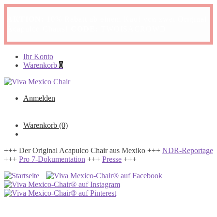
AKTION:
10% Rabatt ab einem Kauf von zwei Original
Acapulco Chairs!
CODE:
TWOISACROWD
Zur
Zum
Ihr Konto
Navigation
Inhalt
Warenkorb
0
springen
springen
Anmelden
Warenkorb
(0)
+++ Der Original Acapulco Chair aus Mexiko +++
NDR-Reportage
+++
Pro 7-Dokumentation
+++
Presse
+++