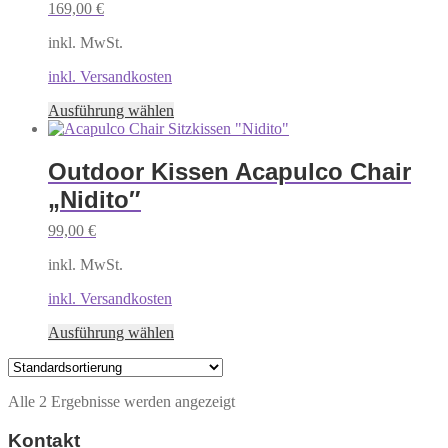
169,00
€
inkl. MwSt.
inkl. Versandkosten
Dieses
Ausführung wählen
Produkt
weist
mehrere
Outdoor Kissen Acapulco Chair
Varianten
„Nidito″
auf.
Die
99,00
€
Optionen
können
inkl. MwSt.
auf
der
inkl. Versandkosten
Produktseite
gewählt
Dieses
Ausführung wählen
werden
Produkt
weist
mehrere
Alle 2 Ergebnisse werden angezeigt
Varianten
auf.
Kontakt
Die