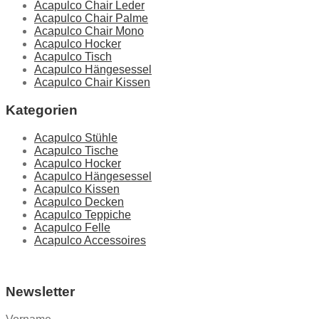
Acapulco Chair Leder
Acapulco Chair Palme
Acapulco Chair Mono
Acapulco Hocker
Acapulco Tisch
Acapulco Hängesessel
Acapulco Chair Kissen
Kategorien
Acapulco Stühle
Acapulco Tische
Acapulco Hocker
Acapulco Hängesessel
Acapulco Kissen
Acapulco Decken
Acapulco Teppiche
Acapulco Felle
Acapulco Accessoires
Newsletter