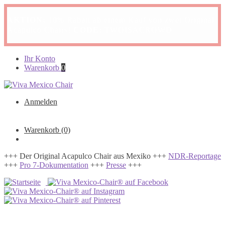
AKTION:
10% Rabatt ab einem Kauf von zwei Original
Acapulco Chairs!
CODE:
TWOISACROWD
Zur
Zum
Ihr Konto
Navigation
Inhalt
Warenkorb
0
springen
springen
Anmelden
Warenkorb
(0)
+++ Der Original Acapulco Chair aus Mexiko +++
NDR-Reportage
+++
Pro 7-Dokumentation
+++
Presse
+++