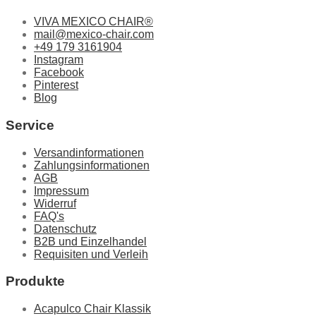
Optionen
können
VIVA MEXICO CHAIR®
auf
mail@mexico-chair.com
der
+49 179 3161904
Produktseite
Instagram
gewählt
Facebook
werden
Pinterest
Blog
Service
Versandinformationen
Zahlungsinformationen
AGB
Impressum
Widerruf
FAQ's
Datenschutz
B2B und Einzelhandel
Requisiten und Verleih
Produkte
Acapulco Chair Klassik