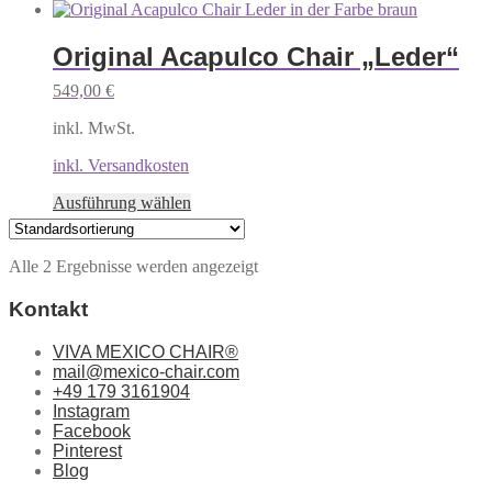
Produkt
weist
mehrere
Original Acapulco Chair „Leder“
Varianten
auf.
549,00
€
Die
Optionen
inkl. MwSt.
können
inkl. Versandkosten
auf
der
Dieses
Ausführung wählen
Produktseite
Produkt
gewählt
weist
werden
mehrere
Alle 2 Ergebnisse werden angezeigt
Varianten
auf.
Kontakt
Die
Optionen
VIVA MEXICO CHAIR®
können
mail@mexico-chair.com
auf
+49 179 3161904
der
Instagram
Produktseite
Facebook
gewählt
Pinterest
werden
Blog