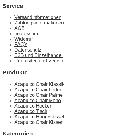
Service
Versandinformationen
Zahlungsinformationen
AGB
Impressum
Widerruf
FAQ's
Datenschutz
B2B und Einzelhandel
Requisiten und Verleih
Produkte
Acapulco Chair Klassik
Acapulco Chair Leder
Acapulco Chair Palme
Acapulco Chair Mono
Acapulco Hocker
Acapulco Tisch
Acapulco Hängesessel
Acapulco Chair Kissen
Kategorien