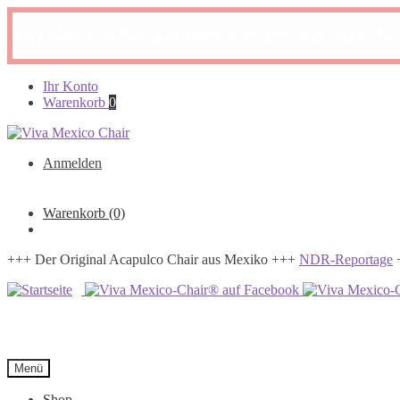
AKTION:
10% Rabatt ab einem Kauf von zwei Original A
Zur
Zum
Ihr Konto
Navigation
Inhalt
Warenkorb
0
springen
springen
Anmelden
Warenkorb
(0)
+++ Der Original Acapulco Chair aus Mexiko +++
NDR-Reportage
Menü
Shop