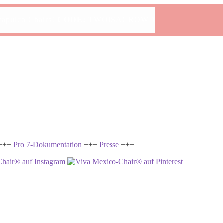
capulco Chairs!
CODE:
TWOISACROWD
+++
Pro 7-Dokumentation
+++
Presse
+++