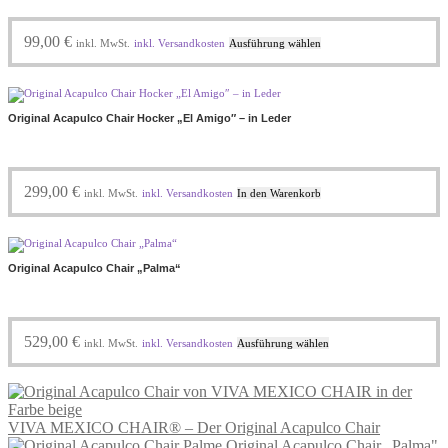
Dieses
99,00
€
inkl. MwSt.
inkl. Versandkosten
Ausführung wählen
Produkt
weist
mehrere
Varianten
Original Acapulco Chair Hocker „El Amigo″ – in Leder
auf.
Die
Optionen
können
299,00
€
inkl. MwSt.
inkl. Versandkosten
In den Warenkorb
auf
der
Produktseite
gewählt
Original Acapulco Chair „Palma“
werden
Dieses
529,00
€
inkl. MwSt.
inkl. Versandkosten
Ausführung wählen
Produkt
weist
mehrere
Varianten
VIVA MEXICO CHAIR® – Der Original Acapulco Chair
auf.
Original Acapulco Chair „Palma"