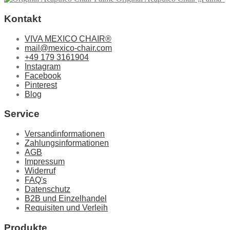
Die
Optionen
Kontakt
können
auf
der
VIVA MEXICO CHAIR®
Produktseite
mail@mexico-chair.com
gewählt
+49 179 3161904
werden
Instagram
Facebook
Pinterest
Blog
Service
Versandinformationen
Zahlungsinformationen
AGB
Impressum
Widerruf
FAQ's
Datenschutz
B2B und Einzelhandel
Requisiten und Verleih
Produkte