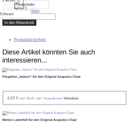
Naturleder
Zurücksetzen
Schwarz
Original
Acapulco
In den Warenkorb
Chair
„Leder"
Menge
Produktsicherheit
Diese Artikel könnten Sie auch
interessieren...
Filzgleiter „Indoor“ für den Original Acapulco Chair
4,00
€
inkl. MwSt.
inkl. Versandkosten
Weiterlesen
Merino Lammfell für den Original Acapulco Chair