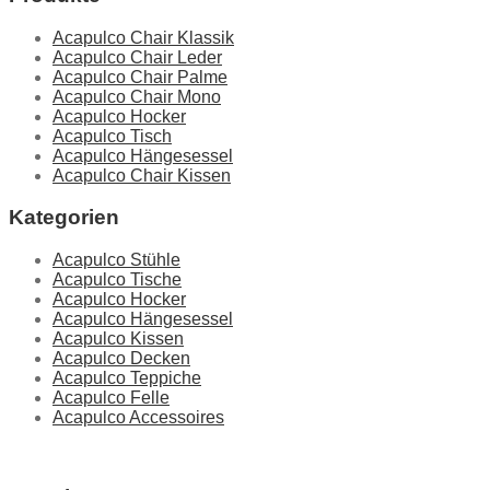
Acapulco Chair Klassik
Acapulco Chair Leder
Acapulco Chair Palme
Acapulco Chair Mono
Acapulco Hocker
Acapulco Tisch
Acapulco Hängesessel
Acapulco Chair Kissen
Kategorien
Acapulco Stühle
Acapulco Tische
Acapulco Hocker
Acapulco Hängesessel
Acapulco Kissen
Acapulco Decken
Acapulco Teppiche
Acapulco Felle
Acapulco Accessoires