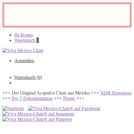
AKTION:
10% Rabatt ab einem Kauf von zwei Original
Acapulco Chairs!
CODE:
TWOISACROWD
Zur
Zum
Ihr Konto
Navigation
Inhalt
Warenkorb
0
springen
springen
Anmelden
Warenkorb
(0)
+++ Der Original Acapulco Chair aus Mexiko +++
NDR-Reportage
+++
Pro 7-Dokumentation
+++
Presse
+++