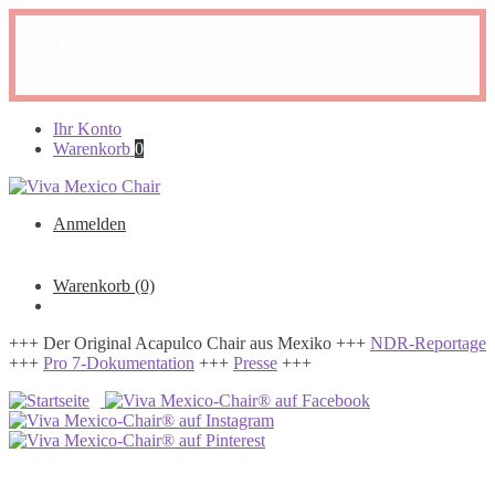
AKTION:
10% Rabatt ab einem Kauf von zwei Original
Acapulco Chairs!
CODE:
TWOISACROWD
Zur
Zum
Ihr Konto
Navigation
Inhalt
Warenkorb
0
springen
springen
Anmelden
Warenkorb
(0)
+++ Der Original Acapulco Chair aus Mexiko +++
NDR-Reportage
+++
Pro 7-Dokumentation
+++
Presse
+++