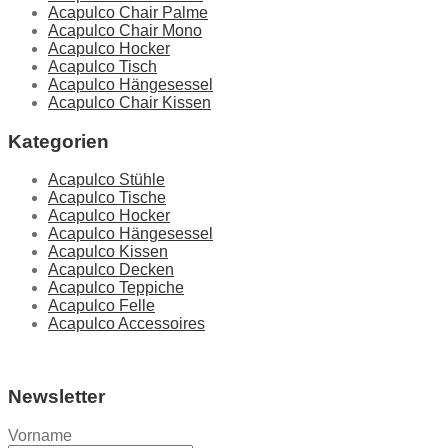
Acapulco Chair Palme
Acapulco Chair Mono
Acapulco Hocker
Acapulco Tisch
Acapulco Hängesessel
Acapulco Chair Kissen
Kategorien
Acapulco Stühle
Acapulco Tische
Acapulco Hocker
Acapulco Hängesessel
Acapulco Kissen
Acapulco Decken
Acapulco Teppiche
Acapulco Felle
Acapulco Accessoires
Newsletter
Vorname