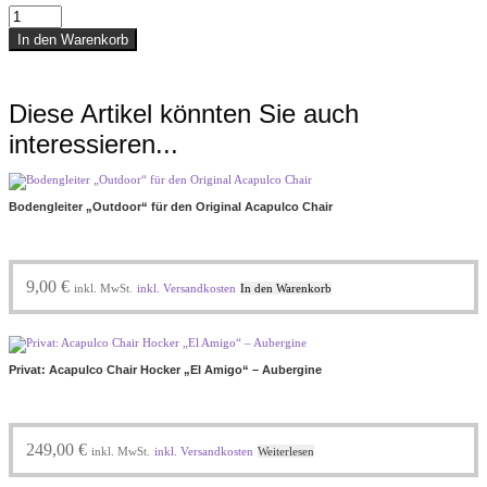
Filzgleiter
"Indoor"
In den Warenkorb
für
den
Original
Diese Artikel könnten Sie auch
Acapulco
Chair
interessieren...
Menge
Bodengleiter „Outdoor“ für den Original Acapulco Chair
9,00
€
inkl. MwSt.
inkl. Versandkosten
In den Warenkorb
Privat: Acapulco Chair Hocker „El Amigo“ – Aubergine
249,00
€
inkl. MwSt.
inkl. Versandkosten
Weiterlesen