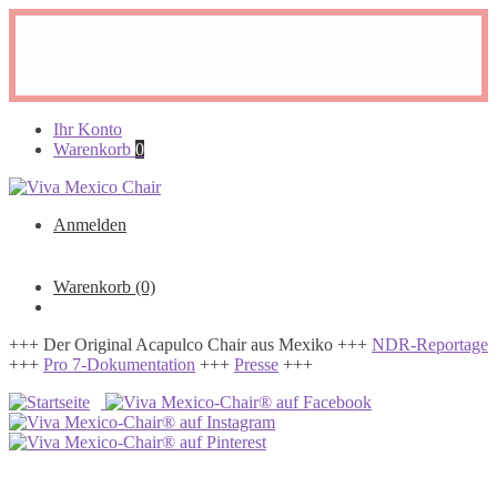
AKTION:
10% Rabatt ab einem Kauf von zwei Original
Acapulco Chairs!
CODE:
TWOISACROWD
Zur
Zum
Ihr Konto
Navigation
Inhalt
Warenkorb
0
springen
springen
Anmelden
Warenkorb
(0)
+++ Der Original Acapulco Chair aus Mexiko +++
NDR-Reportage
+++
Pro 7-Dokumentation
+++
Presse
+++