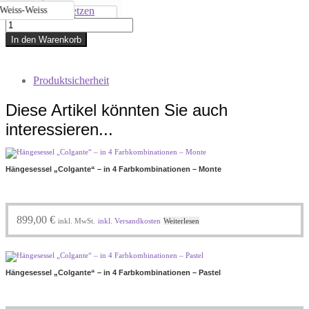
Zurücksetzen
Weiss-Weiss
Schwarz
Smartrope
für
In den Warenkorb
den
Hängesessel
von
Produktsicherheit
VIVA
MEXICO
Diese Artikel könnten Sie auch
CHAIR®
Menge
interessieren...
Hängesessel „Colgante“ – in 4 Farbkombinationen – Monte
899,00
€
inkl. MwSt.
inkl. Versandkosten
Weiterlesen
Hängesessel „Colgante“ – in 4 Farbkombinationen – Pastel