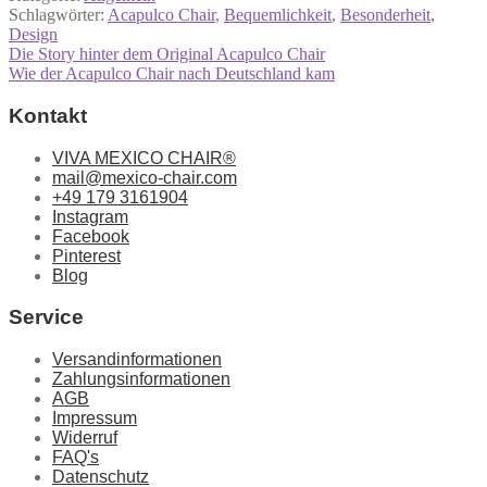
Schlagwörter:
Acapulco Chair
,
Bequemlichkeit
,
Besonderheit
,
Design
Beitragsnavigation
Vorheriger
Die Story hinter dem Original Acapulco Chair
Beitrag:
Nächster
Wie der Acapulco Chair nach Deutschland kam
Beitrag:
Kontakt
VIVA MEXICO CHAIR®
mail@mexico-chair.com
+49 179 3161904
Instagram
Facebook
Pinterest
Blog
Service
Versandinformationen
Zahlungsinformationen
AGB
Impressum
Widerruf
FAQ's
Datenschutz