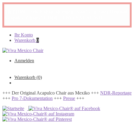
AKTION:
10% Rabatt ab einem Kauf von zwei Original
Acapulco Chairs!
CODE:
TWOISACROWD
Zur
Zum
Ihr Konto
Navigation
Inhalt
Warenkorb
0
springen
springen
Anmelden
Warenkorb
(0)
+++ Der Original Acapulco Chair aus Mexiko +++
NDR-Reportage
+++
Pro 7-Dokumentation
+++
Presse
+++