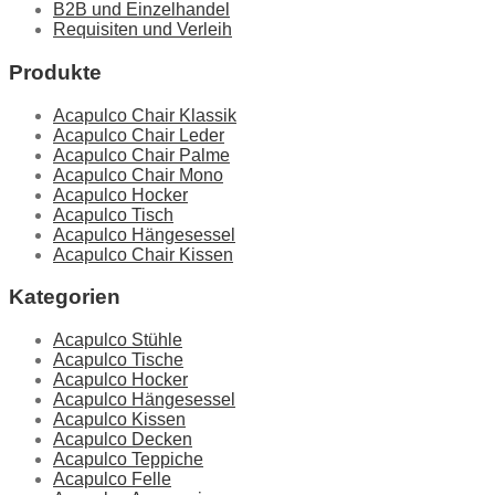
B2B und Einzelhandel
Requisiten und Verleih
Produkte
Acapulco Chair Klassik
Acapulco Chair Leder
Acapulco Chair Palme
Acapulco Chair Mono
Acapulco Hocker
Acapulco Tisch
Acapulco Hängesessel
Acapulco Chair Kissen
Kategorien
Acapulco Stühle
Acapulco Tische
Acapulco Hocker
Acapulco Hängesessel
Acapulco Kissen
Acapulco Decken
Acapulco Teppiche
Acapulco Felle